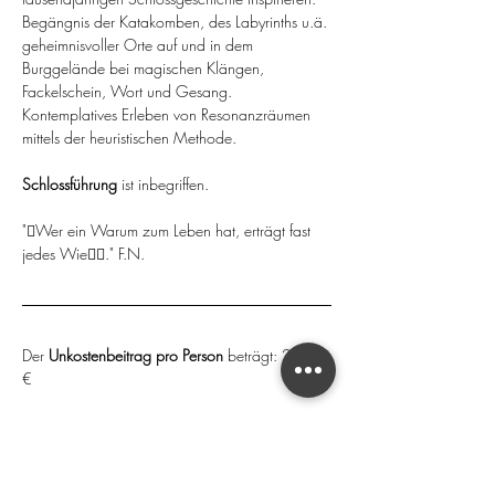
Begängnis der Katakomben, des Labyrinths u.ä. 
geheimnisvoller Orte auf und in dem 
Burggelände bei magischen Klängen, 
Fackelschein, Wort und Gesang. 
Kontemplatives Erleben von Resonanzräumen 
mittels der heuristischen Methode.
Schlossführung
 ist inbegriffen.
"􏰀Wer ein Warum zum Leben hat, erträgt fast 
jedes Wie􏰄􏰁." F.N.
Der 
Unkostenbeitrag pro Person
 beträgt: 20,00 
€